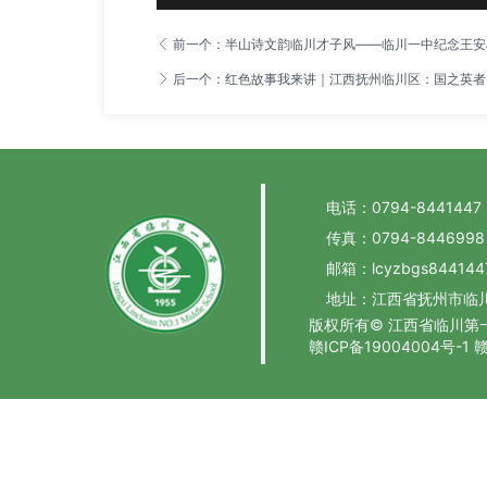
前一个：半山诗文韵临川才子风——临川一中纪念王安石
后一个：红色故事我来讲｜江西抚州临川区：国之英者
电话：0794-8441447
传真：0794-8446998
邮箱：lcyzbgs844144
地址：江西省抚州市临
版权所有© 江西省临川第
赣ICP备19004004号-1
赣