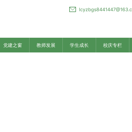
lcyzbgs8441447@163.
党建之窗
教师发展
学生成长
校庆专栏