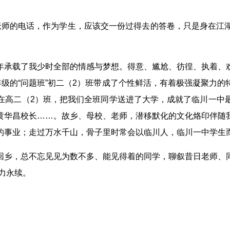
师的电话，作为学生，应该交一份过得去的答卷，只是身在江
承载了我少时全部的情感与梦想。得意、尴尬、彷徨、执着、欢
年级的“问题班”初二（2）班带成了个性鲜活，有着极强凝聚力
在高二（2）班，把我们全班同学送进了大学，成就了临川一中
黄华昌校长……。故乡、母校、老师，潜移默化的文化烙印伴随
的事业；走过万水千山，骨子里时常会以临川人，临川一中学生
乡，总不忘见见为数不多、能见得着的同学，聊叙昔日老师、同
力永续。