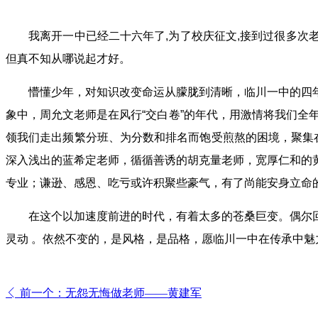
我离开一中已经二十六年了,为了校庆征文,接到过很多次老
但真不知从哪说起才好。
懵懂少年，对知识改变命运从朦胧到清晰，临川一中的四年
象中，周允文老师是在风行“交白卷”的年代，用激情将我们全
领我们走出频繁分班、为分数和排名而饱受煎熬的困境，聚集
深入浅出的蓝希定老师，循循善诱的胡克量老师，宽厚仁和的
专业；谦逊、感恩、吃亏或许积聚些豪气，有了尚能安身立命
在这个以加速度前进的时代，有着太多的苍桑巨变。偶尔回
灵动 。依然不变的，是风格，是品格，愿临川一中在传承中魅
前一个：无怨无悔做老师——黄建军