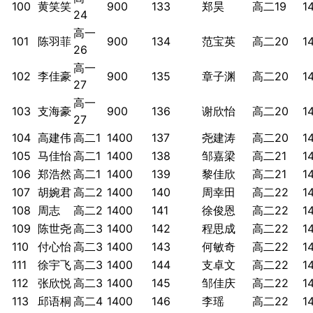
100
黄笑笑
900
133
郑昊
高二19
1
24
高一
101
陈羽菲
900
134
范宝英
高二20
1
26
高一
102
李佳豪
900
135
章子渊
高二20
1
27
高一
103
支海豪
900
136
谢欣怡
高二20
1
27
104
高建伟
高二1
1400
137
尧建涛
高二20
1
105
马佳怡
高二1
1400
138
邹嘉梁
高二21
1
106
郑浩然
高二1
1400
139
黎佳欣
高二21
1
107
胡婉君
高二2
1400
140
周幸田
高二22
1
108
周志
高二2
1400
141
徐俊恩
高二22
1
109
陈世尧
高二3
1400
142
程思成
高二22
1
110
付心怡
高二3
1400
143
何敏奇
高二22
1
111
徐宇飞
高二3
1400
144
支卓文
高二22
1
112
张欣悦
高二3
1400
145
邹佳庆
高二22
1
113
邱语桐
高二4
1400
146
李瑶
高二22
1