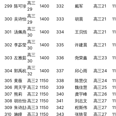
高三
299
陈可珍
1400
332
戴军
高三21
1
29
高三
300
吴诗怡
1400
333
胡晨
高三21
1
29
高三
301
汤佩燕
1400
334
王贝恬
高三21
1
30
高三
302
李苾莹
1400
335
许建晨
高三21
1
30
高三
303
左雅茹
1400
336
尧荣鑫
高三23
1
30
高三
304
郭禹杭
1400
337
邱心雨
高三24
1
32
305
黄薇
高三2
1150
338
陈慧仪
高三24
1
306
周天宇
高三2
1150
339
魏佳慧
高三25
1
307
熊莉
高三2
1150
340
龚宇峰
高三26
1
308
胡欣怡
高三2
1150
341
刘志文
高三27
1
309
朱诗劼
高三3
1150
342
程斯伟
高三27
1
310
施瞳
高三3
1150
343
张轶昊
高三27
1