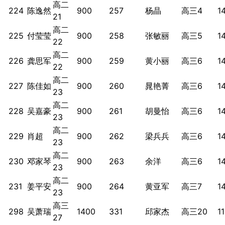
高二
224
陈逸然
900
257
杨晶
高三4
1
21
高二
225
付莹莹
900
258
张敏丽
高三5
1
22
高二
226
龚思军
900
259
黄小丽
高三6
1
22
高二
227
陈佳如
900
260
晁艳菁
高三6
1
23
高二
228
吴嘉豪
900
261
胡曼怡
高三6
1
23
高二
229
肖超
900
262
梁兵兵
高三6
1
23
高二
230
邓家琴
900
263
余洋
高三6
1
23
高二
231
姜平安
900
264
黄亚军
高三7
1
23
高三
298
吴萧瑞
1400
331
邱家杰
高三20
1
27