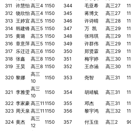
311
许慧怡
高三4
1150
344
毛亚希
高三27
1
312
饶欣怡
高三4
1150
345
蒋博文
高三27
1
313
王婷宜
高三5
1150
346
许诗晴
高三28
1
314
韩建锋
高三5
1150
347
万 凯
高三29
1
315
黄璐
高三5
1150
348
张玮琪
高三29
1
316
章意萍
高三5
1150
349
许群伟
高三29
1
317
乐迁迁
高三6
1150
350
郑贤霖
高三29
1
318
张鑫
高三8
1150
351
梅宇婷
高三30
1
319
王昊
高三8
1150
352
王亦涵
高三30
1
高三
320
黎娜
1150
353
尧智
高三31
1
10
高三
321
李雅雯
1150
354
胡靖毓
高三31
1
10
322
李家豪
高三11
1150
355
邓杰
高三31
1
323
周天泉
高三11
1150
356
黎宇鸿
高三32
1
高三
324
黄杰
1150
357
付玉佳
高三2
9
12