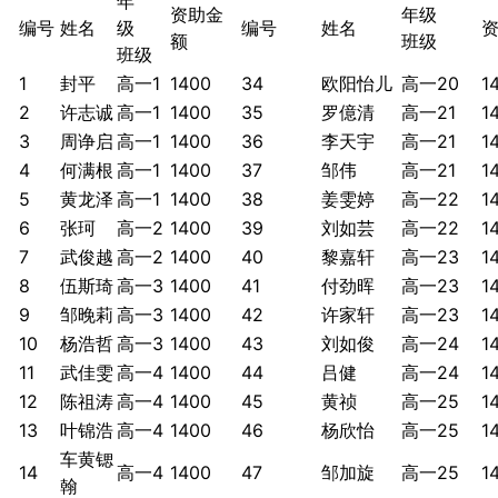
年
资助金
年级
编号
姓名
级
编号
姓名
额
班级
班级
1
封平
高一1
1400
34
欧阳怡儿
高一20
1
2
许志诚
高一1
1400
35
罗億清
高一21
1
3
周诤启
高一1
1400
36
李天宇
高一21
1
4
何满根
高一1
1400
37
邹伟
高一21
1
5
黄龙泽
高一1
1400
38
姜雯婷
高一22
1
6
张珂
高一2
1400
39
刘如芸
高一22
1
7
武俊越
高一2
1400
40
黎嘉轩
高一23
1
8
伍斯琦
高一3
1400
41
付劲晖
高一23
1
9
邹晚莉
高一3
1400
42
许家轩
高一23
1
10
杨浩哲
高一3
1400
43
刘如俊
高一24
1
11
武佳雯
高一4
1400
44
吕健
高一24
1
12
陈祖涛
高一4
1400
45
黄祯
高一25
1
13
叶锦浩
高一4
1400
46
杨欣怡
高一25
1
车黄锶
14
高一4
1400
47
邹加旋
高一25
1
翰