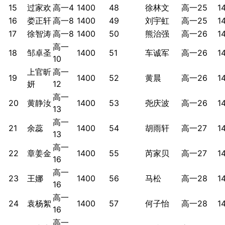
15
过家欢
高一4
1400
48
徐林文
高一25
1
16
娄正轩
高一8
1400
49
刘宇虹
高一25
1
17
徐智涛
高一8
1400
50
熊治强
高一26
1
高一
18
邹卓圣
1400
51
车诚军
高一26
1
10
上官昕
高一
19
1400
52
黄晨
高一26
1
妍
12
高一
20
黄静汝
1400
53
尧庆波
高一26
1
13
高一
21
余蕊
1400
54
胡雨轩
高一27
1
13
高一
22
章姜金
1400
55
芮家贝
高一27
1
16
高一
23
王娜
1400
56
马松
高一28
1
16
高一
24
袁杨絮
1400
57
何子怡
高一28
1
16
高一