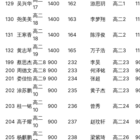
129
吴兴华
1400
162
游思玥
高二1
1
17
高二
130
尧美美
1400
163
李梦翔
高二2
1
18
高二
131
王寒香
1400
164
陈淳俊
高二2
1
18
高二
132
黄志琴
1400
165
万子浩
高二3
1
19
199
蔡思杰
高二8
900
232
李昊
高二23
9
200
周德文
高二8
900
233
何泽铭
高二23
9
201
娄佳怡
高二9
900
234
张超
高二23
9
高二
202
涂苏鹏
900
235
黄子杰
高二23
9
10
高二
203
桂一铭
900
236
曾秀
高二24
9
10
高二
204
高子耀
900
237
赵玟轩
高二24
9
10
高二
205
杨麒鹏
900
238
梁紫琦
高二26
9