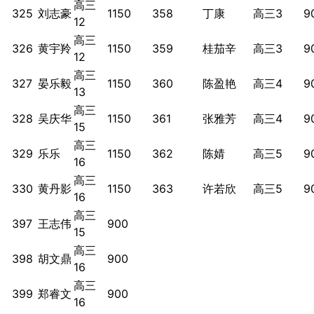
高三
325
刘志豪
1150
358
丁康
高三3
9
12
高三
326
黄宇羚
1150
359
桂茄辛
高三3
9
12
高三
327
晏乐毅
1150
360
陈盈艳
高三4
9
13
高三
328
吴庆华
1150
361
张雅芳
高三4
9
15
高三
329
乐乐
1150
362
陈婧
高三5
9
16
高三
330
黄丹影
1150
363
许若欣
高三5
9
16
高三
397
王志伟
900
15
高三
398
胡文鼎
900
16
高三
399
郑睿文
900
16