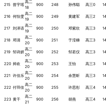
高二
215
曾宇瑶
900
248
孙伟聪
高三0
1
18
高二
216
何怡雯
900
249
黄建军
高三2
1
19
高二
217
刘泽语
900
250
邓紫欣
高三3
1
19
高二
218
邓清
900
251
于滢梯
高三3
1
20
高二
219
邹诗妍
900
252
邹若仪
高三3
1
20
高二
220
帅欢
900
253
王怡
高三3
1
20
高二
221
许佳乐
900
254
余慧昕
高三3
1
20
高二
222
付羽佳
900
255
许思彤
高三4
1
20
高二
223
黄干
900
256
胡燕
高三4
1
21