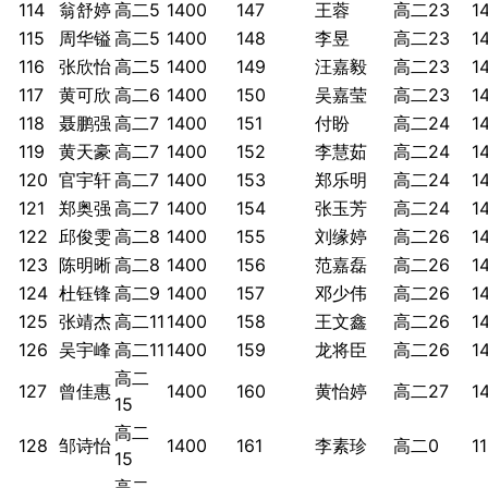
114
翁舒婷
高二5
1400
147
王蓉
高二23
1
115
周华镒
高二5
1400
148
李昱
高二23
1
116
张欣怡
高二5
1400
149
汪嘉毅
高二23
1
117
黄可欣
高二6
1400
150
吴嘉莹
高二23
1
118
聂鹏强
高二7
1400
151
付盼
高二24
1
119
黄天豪
高二7
1400
152
李慧茹
高二24
1
120
官宇轩
高二7
1400
153
郑乐明
高二24
1
121
郑奥强
高二7
1400
154
张玉芳
高二24
1
122
邱俊雯
高二8
1400
155
刘缘婷
高二26
1
123
陈明晰
高二8
1400
156
范嘉磊
高二26
1
124
杜钰锋
高二9
1400
157
邓少伟
高二26
1
125
张靖杰
高二11
1400
158
王文鑫
高二26
1
126
吴宇峰
高二11
1400
159
龙将臣
高二26
1
高二
127
曾佳惠
1400
160
黄怡婷
高二27
1
15
高二
128
邹诗怡
1400
161
李素珍
高二0
1
15
高二