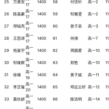
25
万唐安
1400
58
付弦针
高一2
1
17
高一
26
陈嘉豪
1400
59
邹雅雯
高一2
1
17
高一
27
邓锟亮
1400
60
曾子辰
高一3
1
17
高一
28
王思涛
1400
61
何倩
高一7
1
17
高一
29
尧嘉宇
1400
62
周圆爱
高一10
1
18
高一
30
邹臻辉
1400
63
郑慜
高一10
1
18
高一
31
徐璐
1400
64
黄子妮
高一11
1
19
高一
32
李芷璇
1400
65
邓志云轩
高一12
1
20
高一
33
聂欣妍
1400
66
陈浩明
高一14
1
20
高一