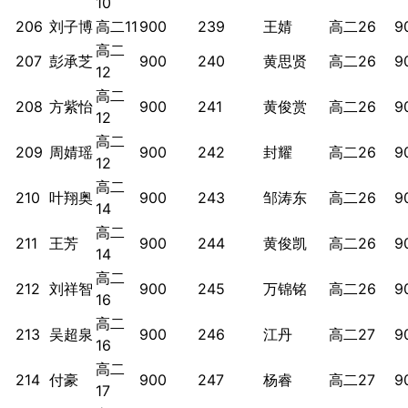
10
206
刘子博
高二11
900
239
王婧
高二26
9
高二
207
彭承芝
900
240
黄思贤
高二26
9
12
高二
208
方紫怡
900
241
黄俊赏
高二26
9
12
高二
209
周婧瑶
900
242
封耀
高二26
9
12
高二
210
叶翔奥
900
243
邹涛东
高二26
9
14
高二
211
王芳
900
244
黄俊凯
高二26
9
14
高二
212
刘祥智
900
245
万锦铭
高二26
9
16
高二
213
吴超泉
900
246
江丹
高二27
9
16
高二
214
付豪
900
247
杨睿
高二27
9
17