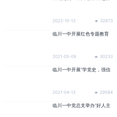
征程丨临川一中党委开展“喜
迎党的二十大”红色教育主题
系列活动
2022-10-13
32873
临川一中开展红色专题教育
进校园宣讲活动
2021-05-09
30233
临川一中开展“学党史，强信
念，跟党走”主题活动
2021-04-13
29584
临川一中党总支举办“好人主
义之害”解放思想大讨论专题