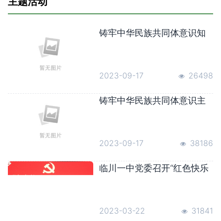
主题活动
铸牢中华民族共同体意识知
识科普
2023-09-17
26498
铸牢中华民族共同体意识主
要内容
2023-09-17
38186
临川一中党委召开“红色快乐
驿站，‘育’见最美的你”创建活
动动员部署大会并举办3.23
警示教育专题党课
2023-03-22
31841