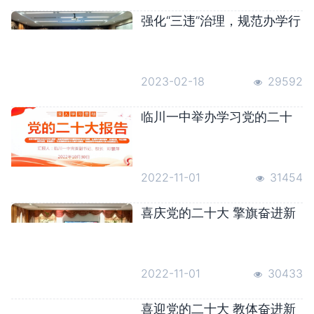
强化“三违”治理，规范办学行
为——临川一中开展“三违”专
项治理专题学习研讨暨工作
推进会
2023-02-18
29592
临川一中举办学习党的二十
大报告精神宣讲会
2022-11-01
31454
喜庆党的二十大 擎旗奋进新
时代——临川一中全体教职
员工认真观看党的二十大开
幕会
2022-11-01
30433
喜迎党的二十大 教体奋进新