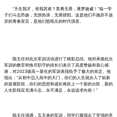
“天生我才，舍我其谁？英勇无畏，逐梦扬威！”临一学
子们斗志昂扬，无惧热浪，无畏骄阳。这是他们不抛弃不放
弃的青春宣言，是他们怒吼出的时代强音。
陈主任对此次军训活动进行了精彩总结。他对承接此次
军训的教官和恪尽职守的排长们表示了高度赞扬和衷心感
谢，对2023级高一新生的军训表现给予了极大的肯定。他
指出：“从初中迈入高中的大门，你们的人生就步入了崭新
的发展阶段，你们的思想和成长将跃上一个新的台阶，新的
人生阶段应充满斗志，永不满足，永远追求向前！”
陈主任强调，五天来的军训，同学们展现出了坚强的意