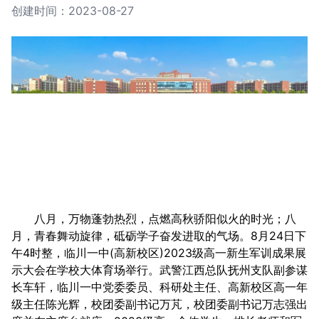
创建时间：2023-08-27
八月，万物蓬勃热烈，点燃高秋骄阳似火的时光；八
月，青春舞动旋律，砥砺学子奋发进取的气场。8月24日下
午4时整，临川一中(高新校区)2023级高一新生军训成果展
示大会在学校大体育场举行。武警江西总队抚州支队副参谋
长车轩，临川一中党委委员、科研处主任、高新校区高一年
级主任陈光辉，校团委副书记万芃，校团委副书记万志强出