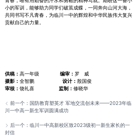
青春，唯有用勤奋的汗水和勇毅的精神写就。期盼这一番小
小的军训，能够助力同学们破茧成蝶，一同奔向山河大海，
共同书写不凡青春，为临川一中的辉煌和中华民族伟大复兴
贡献自己的力量。
供稿：
高一年级
编审：
罗 威
摄影：
全智鹏
设计：
殷国俊
审核：
饶礼喜
监制：
修晓华
前一个：国防教育塑英才 军地交流创未来——2023年临
川一中高一新生军训圆满成功
后一个：临川一中高新校区致2023级初一新生家长的一
封信