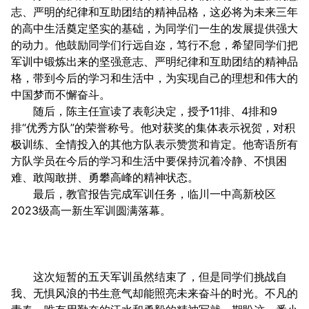
志、严明的纪律和互助团结的精神品格，这必将为未来三年
的高中生活奠定坚实的基础，为同学们一生的发展提供强大
的动力。他鼓励同学们行远自迩，笃行不怠，希望同学们把
军训中锻炼出来的坚强意志、严明纪律和互助团结的精神品
格，带到今后的学习和生活中，为实现自己的理想和伟大的
中国梦而不懈奋斗。
随后，陈主任宣读了表彰决定，授予11排、4排和9
排“优秀方队”的荣誉称号。他对获奖的集体表示祝贺，对积
极训练、全情投入的其他方队表示赞赏和肯定。他寄语所有
方队学员在今后的学习和生活中要保持沉着冷静、不惧困
难、敢闯敢拼、勇攀高峰的精神状态。
最后，教官报告完成军训任务，临川一中高新校区
2023级高一新生军训圆满落幕。
这次短暂的五天军训虽然结束了，但是同学们挑战自
我、无惧风浪的书生意气却能照亮未来奋斗的时光。不凡的