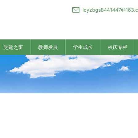
lcyzbgs8441447@163.
党建之窗
教师发展
学生成长
校庆专栏