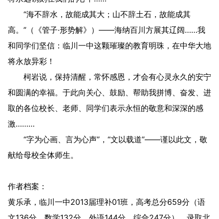
“海不辞水，故能成其大；山不辞土石，故能成其
高。”（《管子·形势解》）——海纳百川方展其辽阔……我
和同学们坚信：临川一中这颗璀璨的教育明珠，在中华大地
将永放异彩！
柯岩说，保持清醒，常怀感恩，才会有心灵永久的安宁
和圆满的幸福。于此向关心、鼓励、帮助我拼博、奋发、进
取的各位校长、老师、同学们表示永恒的敬意和深深的感
激………
“字为心画、言为心声”，“文以载道”——谨以此文，敬
献给母校全体师生。
作者档案：
黄乐承，临川一中2013届理补01班，高考总分659分（语
文136分，数学132分，外语144分，综合247分），录取北