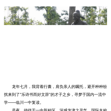
龙年七月，我背着行囊，肩负亲人的嘱托，避开种种纷
扰来到了“乐诗书而好文辞”的才子之乡，寻梦于国内一流中
学——临川一中复读。
是夜，徜徉于一中新校区，深感龙津之灵气，国际名校