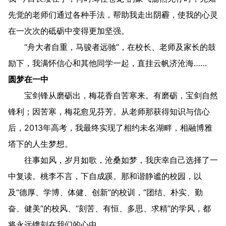
先觉的老师们通过各种手法，帮助我走出阴霾，使我的心灵
在一次次的砥砺中变得更加坚强。
“舟大者自重，马骏者远驰”，在校长、老师及家长的鼓
励下，我满怀信心和其他同学一起，直挂云帆济沧海……
圆梦在一中
宝剑锋从磨砺出，梅花香自苦寒来。有磨砺，宝剑自然
锋利；因苦寒，梅花愈见芬芳。从老师那获得知识与信心
后，2013年高考，我最终实现了相约未名湖畔，相融博雅
塔下的人生梦想。
往事如风，岁月如歌，沧桑如梦，我庆幸自己选择了一
中复读。桃李不言，下自成蹊。那和谐静谧的校园，以
及“德厚、学博、体健、创新”的校训，“团结、朴实、勤
奋、健美”的校风、“刻苦、有恒、多思、求精”的学风，都
将永远镌刻在我们的心中……