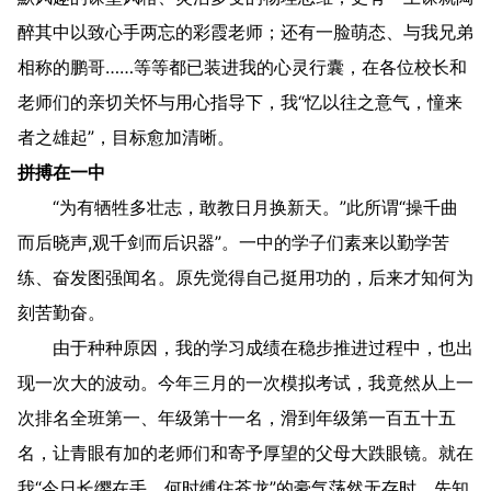
醉其中以致心手两忘的彩霞老师；还有一脸萌态、与我兄弟
相称的鹏哥……等等都已装进我的心灵行囊，在各位校长和
老师们的亲切关怀与用心指导下，我“忆以往之意气，憧来
者之雄起”，目标愈加清晰。
拼搏在一中
“为有牺牲多壮志，敢教日月换新天。”此所谓“操千曲
而后晓声,观千剑而后识器”。一中的学子们素来以勤学苦
练、奋发图强闻名。原先觉得自己挺用功的，后来才知何为
刻苦勤奋。
由于种种原因，我的学习成绩在稳步推进过程中，也出
现一次大的波动。今年三月的一次模拟考试，我竟然从上一
次排名全班第一、年级第十一名，滑到年级第一百五十五
名，让青眼有加的老师们和寄予厚望的父母大跌眼镜。就在
我“今日长缨在手，何时缚住苍龙”的豪气荡然无存时，先知