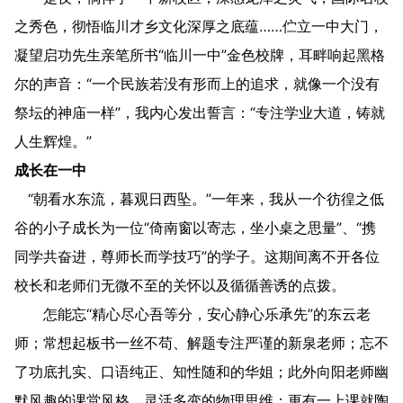
之秀色，彻悟临川才乡文化深厚之底蕴……伫立一中大门，
凝望启功先生亲笔所书“临川一中”金色校牌，耳畔响起黑格
尔的声音：“一个民族若没有形而上的追求，就像一个没有
祭坛的神庙一样”，我内心发出誓言：“专注学业大道，铸就
人生辉煌。”
成长在一中
“朝看水东流，暮观日西坠。”一年来，我从一个彷徨之低
谷的小子成长为一位“倚南窗以寄志，坐小桌之思量”、“携
同学共奋进，尊师长而学技巧”的学子。这期间离不开各位
校长和老师们无微不至的关怀以及循循善诱的点拨。
怎能忘“精心尽心吾等分，安心静心乐承先”的东云老
师；常想起板书一丝不苟、解题专注严谨的新泉老师；忘不
了功底扎实、口语纯正、知性随和的华姐；此外向阳老师幽
默风趣的课堂风格、灵活多变的物理思维；更有一上课就陶