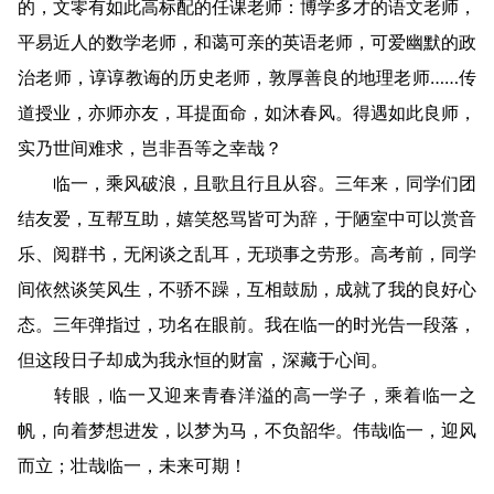
的，文零有如此高标配的任课老师：博学多才的语文老师，
平易近人的数学老师，和蔼可亲的英语老师，可爱幽默的政
治老师，谆谆教诲的历史老师，敦厚善良的地理老师……传
道授业，亦师亦友，耳提面命，如沐春风。得遇如此良师，
实乃世间难求，岂非吾等之幸哉？
临一，乘风破浪，且歌且行且从容。三年来，同学们团
结友爱，互帮互助，嬉笑怒骂皆可为辞，于陋室中可以赏音
乐、阅群书，无闲谈之乱耳，无琐事之劳形。高考前，同学
间依然谈笑风生，不骄不躁，互相鼓励，成就了我的良好心
态。三年弹指过，功名在眼前。我在临一的时光告一段落，
但这段日子却成为我永恒的财富，深藏于心间。
转眼，临一又迎来青春洋溢的高一学子，乘着临一之
帆，向着梦想进发，以梦为马，不负韶华。伟哉临一，迎风
而立；壮哉临一，未来可期！