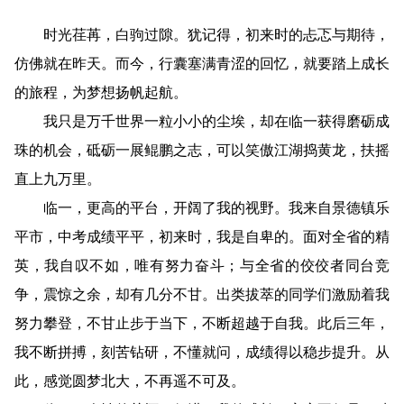
时光荏苒，白驹过隙。犹记得，初来时的忐忑与期待，
仿佛就在昨天。而今，行囊塞满青涩的回忆，就要踏上成长
的旅程，为梦想扬帆起航。
我只是万千世界一粒小小的尘埃，却在临一获得磨砺成
珠的机会，砥砺一展鲲鹏之志，可以笑傲江湖捣黄龙，扶摇
直上九万里。
临一，更高的平台，开阔了我的视野。我来自景德镇乐
平市，中考成绩平平，初来时，我是自卑的。面对全省的精
英，我自叹不如，唯有努力奋斗；与全省的佼佼者同台竞
争，震惊之余，却有几分不甘。出类拔萃的同学们激励着我
努力攀登，不甘止步于当下，不断超越于自我。此后三年，
我不断拼搏，刻苦钻研，不懂就问，成绩得以稳步提升。从
此，感觉圆梦北大，不再遥不可及。