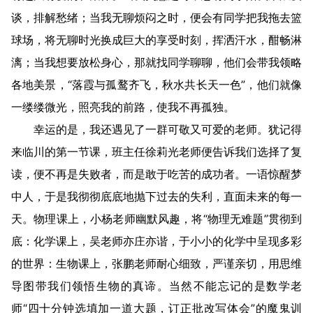
谈，排解愁绪；当我无聊烦闷之时，便会有同学把我拖去篮
球场，将无聊时光换成巨大的享受时刻，挥洒汗水，酣畅淋
漓；当我想要放松身心，那就找同学聊聊，他们会带我领略
各地美景，“落霞与孤鹜齐飞，秋水共长天一色”，他们就像
一缕缕微光，照亮我的前路，使我不再孤独。
幸运的是，我还遇见了一群可敬又可爱的老师。犹记得
来临川的第一节课，班主任徐莉光老师便告诉我们选择了复
读，便不再是失败者，而是敢于吃苦的成功者。一语惊醒梦
中人，于是我彻彻底底地抛下过去的失利，直面未来的每一
天。物理课上，小杨老师幽默风趣，将“物理无难题”贯彻到
底：化学课上，吴老师亦庄亦谐，于小小的化学中呈现多彩
的世界：生物课上，张鹏老师耐心细致，严谨亲切，用思维
导图带我们领悟生物的真谛。当然不能忘记的是数学老
师“四十分钟选填加一道大题，订正批改写体会”的魔鬼训