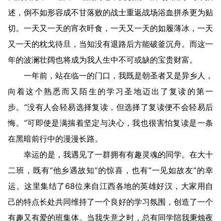
述，倒不如形容成不甘落败的战士重返战场浴血拼杀更为贴
切。一天又一天的宵衣旰食，一天又一天的如履薄冰，一天
又一天的枕戈待旦，当知没有退路后方能破釜沉舟。而这一
年的波澜壮阔也将成为我人生中不可或缺的宝贵财富。
一年前，站在临一的门口，我既是朝圣者又是异乡人，
向着这个熟悉而又陌生的学习圣地迈出了复读的第一
步。“没有人会轻易选择复读，但选择了复读便不会轻易后
悔。”可即使是满揣着坚定与决心，我也很害怕复读是一条
在黑暗前行中的漫漫长路。
幸运的是，我遇见了一群拥有有趣灵魂的同学。在大十
二班，既有“他乡遇故知”的惊喜，也有“一见如故友”的幸
运。这里集结了68位来自江西各地的英雄好汉，大家用自
己的特点长处共同维持了一个良好的学习氛围，创造了一个
有趣又有爱的班集体。当我失意之时，总有同学陪我秉烛夜