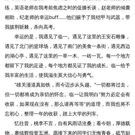
练，英语老师在我考前焦虑之时的促膝长谈，赵老师的倾囊
相助，纪老师的幸运buff……他们赐予了我铠甲与武器，带
我披荆斩棘，杀向高考。
幸运的是，我遇见了临一。遇见了这里的王安石雕像，
遇见了北门的篮球场，遇见了南门的美食一条街，遇见西边
的湖心亭，遇见了这里的一草一木、一砖一瓦。每一个地方
都留下了我的足迹，每个地方都见证了我的成长。临一给予
我丰富的生活，使我滋生莫大信心与勇气。
“雄关漫道真如铁，而今迈步从头越。”一切都将过去，
但一切都将成为亲切的怀念。临一让我明白“努力必定会有
收获，如果现在没有，那么请再等等”的道理，而我也将不
忘初心，整理一年的收获，踏上大学的列车。
忆往昔，桃李不言，自有风雨话沧桑；看今朝，厚德载
物，赓续辉煌誉五洲。愿接下来的同学们无悔青春，砥节励